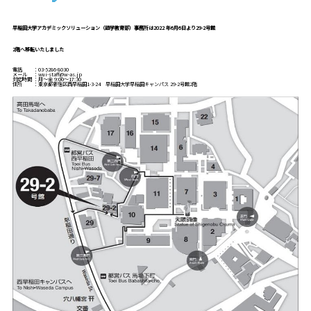
早稲田大学アカデミックソリューション（語学教育部）事務所は2022 年6月6日より29-2号館
2階へ移転いたしました
電話 ：03-5286-8030
メール ：wui-staff@w-as.jp
対応時間 ：月～金 9:00～17:30
住所 ：東京都新宿区西早稲田1-3-24 早稲田大学早稲田キャンパス 29-2号館2階